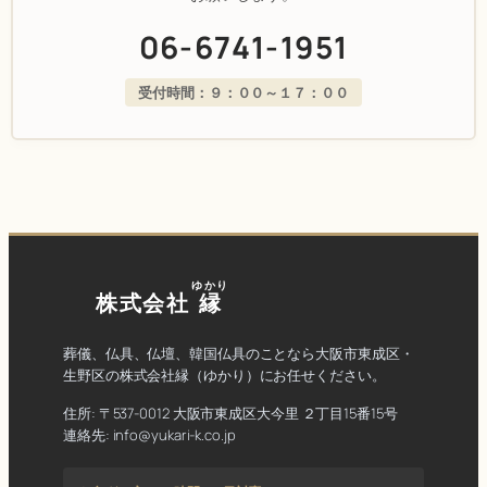
06-6741-1951
受付時間：９：００～１７：００
ゆかり
株式会社
縁
葬儀、仏具、仏壇、韓国仏具のことなら大阪市東成区・
生野区の株式会社縁（ゆかり）にお任せください。
住所: 〒537-0012 大阪市東成区大今里 ２丁目15番15号
連絡先: info@yukari-k.co.jp