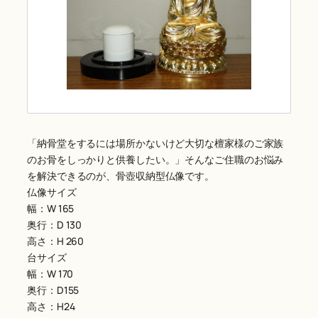
「納骨堂をするには場所かないけど大切な檀家様のご家族
のお骨をしっかりと供養したい。」そんなご住職のお悩み
を解決できるのが、骨壺収納型仏像です。
仏像サイズ
幅：W 165
奥行：D 130
高さ：H 260
台サイズ
幅：W 170
奥行：D155
高さ：H24