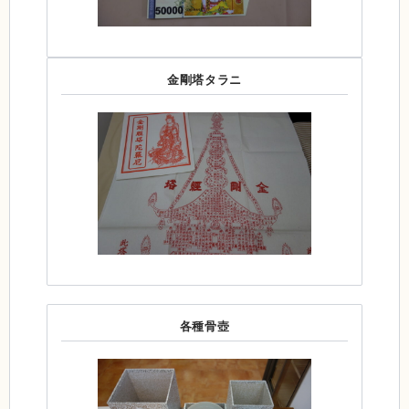
金剛塔タラニ
各種骨壺